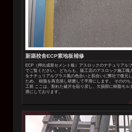
新築校舎ECP素地板補修
ECP（押出成形セメント板）アスロックのナチュリアル
でご覧ください。 どちらも、販工店のアスロック施工職
をナチュリアルプラス風の色合いと肌合いに弊社で復元し
ため、 樹脂を再充填し研磨して平滑にします。 そのの
工前 ここは、割れた破片を貼り戻し、欠損部に樹脂モル
滑にしております。