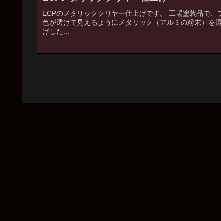
ECPのメタリッククリヤー仕上げです。 工場塗装品で、
色が透けて見えるようにメタリック（アルミの粉末）を
げした...