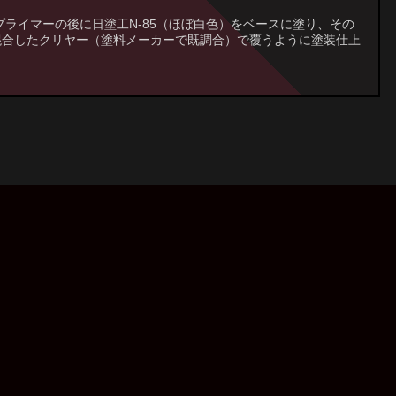
プライマーの後に日塗工N-85（ほぼ白色）をベースに塗り、その
混合したクリヤー（塗料メーカーで既調合）で覆うように塗装仕上