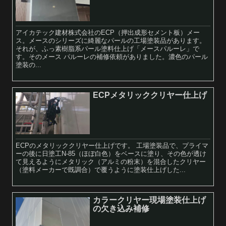
アイカテック建材株式会社のECP（押出成形セメント板）メー
ス。メースのシリーズに綺麗なパールの工場塗装品があります。
それが、ふっ素樹脂系パール塗料仕上げ「メースパルーレ」で
す。そのメース パルーレの補修依頼がありました。濃色のパール
塗装の...
ECPメタリッククリヤー仕上げ
ECPのメタリッククリヤー仕上げです。 工場塗装品で、プライマ
ーの後に日塗工N-85（ほぼ白色）をベースに塗り、その色が透け
て見えるようにメタリック（アルミの粉末）を混合したクリヤー
（塗料メーカーで既調合）で覆うように塗装仕上げした...
カラークリヤー現場塗装仕上げ
の欠き込み補修